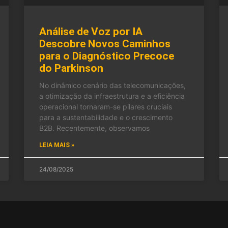
Análise de Voz por IA
Descobre Novos Caminhos
para o Diagnóstico Precoce
do Parkinson
No dinâmico cenário das telecomunicações,
a otimização da infraestrutura e a eficiência
operacional tornaram-se pilares cruciais
para a sustentabilidade e o crescimento
B2B. Recentemente, observamos
LEIA MAIS »
24/08/2025