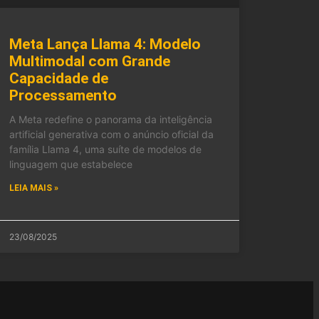
Meta Lança Llama 4: Modelo
Multimodal com Grande
Capacidade de
Processamento
A Meta redefine o panorama da inteligência
artificial generativa com o anúncio oficial da
família Llama 4, uma suíte de modelos de
linguagem que estabelece
LEIA MAIS »
23/08/2025