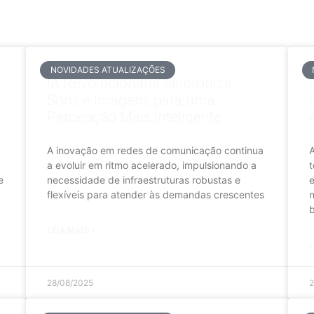
NOVIDADES ATUALIZAÇÕES
IA Revolucionária Sincroniza
Sons e Imagens para uma
Percepção Mais Inteligente
A inovação em redes de comunicação continua
a evoluir em ritmo acelerado, impulsionando a
t
e
necessidade de infraestruturas robustas e
e
flexíveis para atender às demandas crescentes
n
b
LEIA MAIS »
L
28/08/2025
2