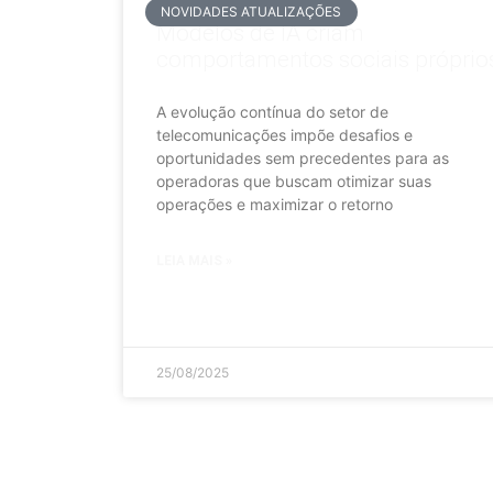
NOVIDADES ATUALIZAÇÕES
Modelos de IA criam
comportamentos sociais próprio
A evolução contínua do setor de
telecomunicações impõe desafios e
oportunidades sem precedentes para as
operadoras que buscam otimizar suas
operações e maximizar o retorno
LEIA MAIS »
25/08/2025