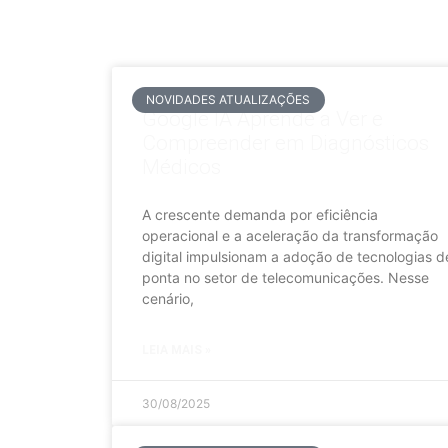
Veja Também:
NOVIDADES ATUALIZAÇÕES
Google IA Aprende a Ver e
Compreender em Diagnósticos
Médicos
A crescente demanda por eficiência
operacional e a aceleração da transformação
digital impulsionam a adoção de tecnologias d
ponta no setor de telecomunicações. Nesse
cenário,
LEIA MAIS »
30/08/2025