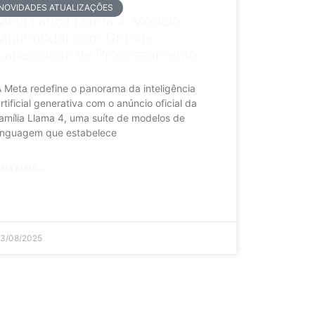
NOVIDADES ATUALIZAÇÕES
Meta Lança Llama 4: Modelo
Multimodal com Grande
Capacidade de Processamento
 Meta redefine o panorama da inteligência
rtificial generativa com o anúncio oficial da
amília Llama 4, uma suíte de modelos de
inguagem que estabelece
EIA MAIS »
3/08/2025