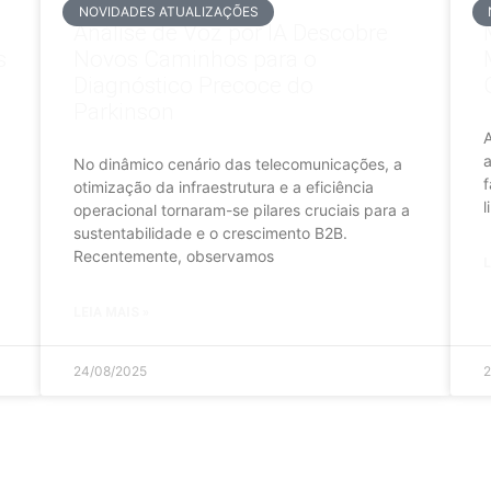
NOVIDADES ATUALIZAÇÕES
Análise de Voz por IA Descobre
s
Novos Caminhos para o
Diagnóstico Precoce do
Parkinson
A
a
No dinâmico cenário das telecomunicações, a
f
otimização da infraestrutura e a eficiência
l
operacional tornaram-se pilares cruciais para a
sustentabilidade e o crescimento B2B.
Recentemente, observamos
L
LEIA MAIS »
24/08/2025
2