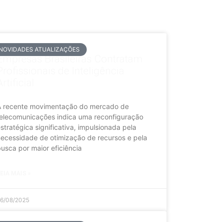
NOVIDADES ATUALIZAÇÕES
Empresas Brasileiras Contratam
Profissionais de Inteligência
Artificial
A recente movimentação do mercado de
elecomunicações indica uma reconfiguração
stratégica significativa, impulsionada pela
ecessidade de otimização de recursos e pela
usca por maior eficiência
EIA MAIS »
6/08/2025