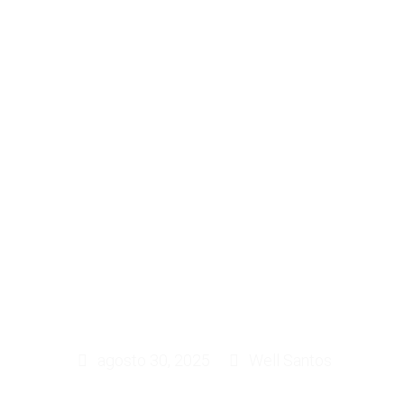
IA Aprend
reender 
sticos Méd
agosto 30, 2025
Well Santos