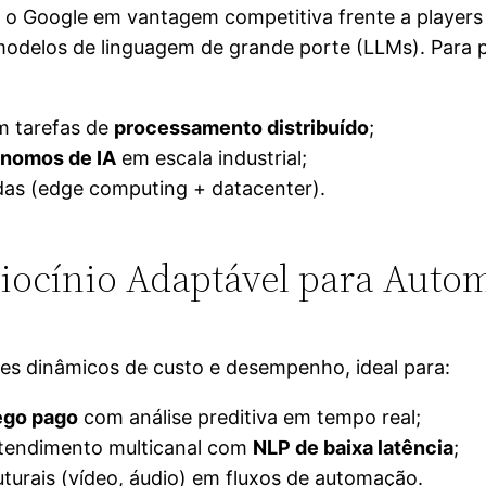
 o Google em vantagem competitiva frente a player
modelos de linguagem de grande porte (LLMs). Para 
m tarefas de
processamento distribuído
;
ônomos de IA
em escala industrial;
idas (edge computing + datacenter).
ciocínio Adaptável para Auto
es dinâmicos de custo e desempenho, ideal para:
ego pago
com análise preditiva em tempo real;
atendimento multicanal com
NLP de baixa latência
;
urais (vídeo, áudio) em fluxos de automação.