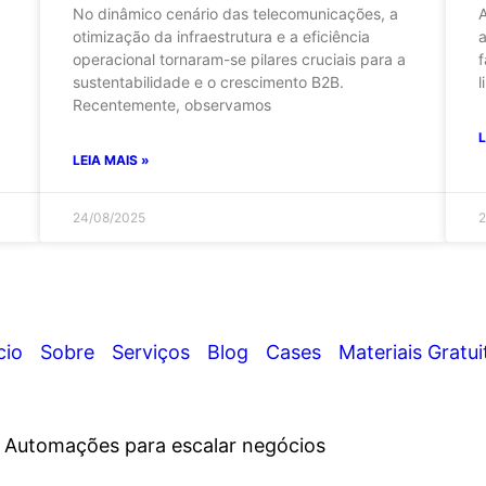
No dinâmico cenário das telecomunicações, a
A
otimização da infraestrutura e a eficiência
a
operacional tornaram-se pilares cruciais para a
f
sustentabilidade e o crescimento B2B.
l
Recentemente, observamos
L
LEIA MAIS »
24/08/2025
2
cio
Sobre
Serviços
Blog
Cases
Materiais Gratui
e Automações para escalar negócios