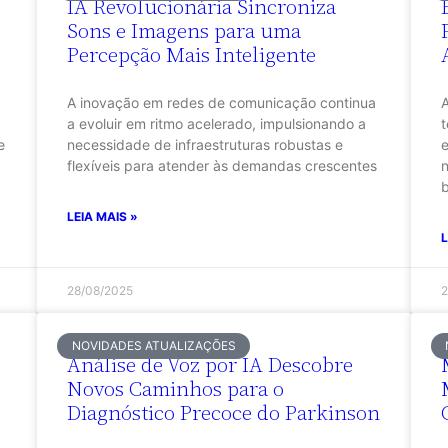
IA Revolucionária Sincroniza
Sons e Imagens para uma
Percepção Mais Inteligente
A inovação em redes de comunicação continua
a evoluir em ritmo acelerado, impulsionando a
t
e
necessidade de infraestruturas robustas e
e
flexíveis para atender às demandas crescentes
n
b
LEIA MAIS »
L
28/08/2025
2
NOVIDADES ATUALIZAÇÕES
Análise de Voz por IA Descobre
Novos Caminhos para o
Diagnóstico Precoce do Parkinson