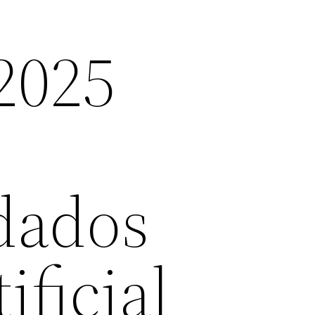
2025
m
dados
ificial