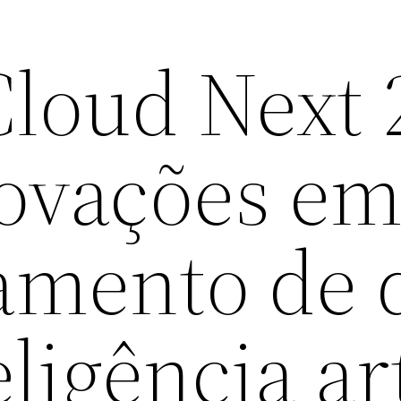
Cloud Next 
novações e
amento de 
ligência art